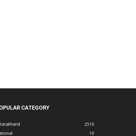
OPULAR CATEGORY
ttarakhand
2510
tional
10