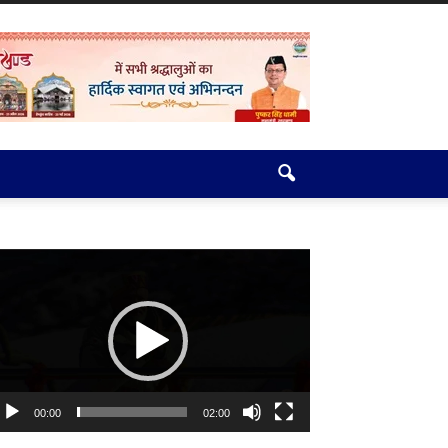
deo
ayer
00:00
02:00