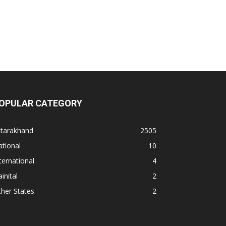
OPULAR CATEGORY
ttarakhand
2505
tional
10
ternational
4
inital
2
her States
2