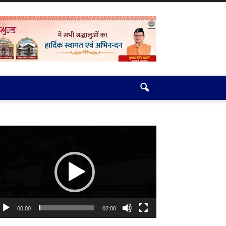
deo
ayer
00:00
02:00