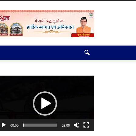
deo
ayer
00:00
02:00