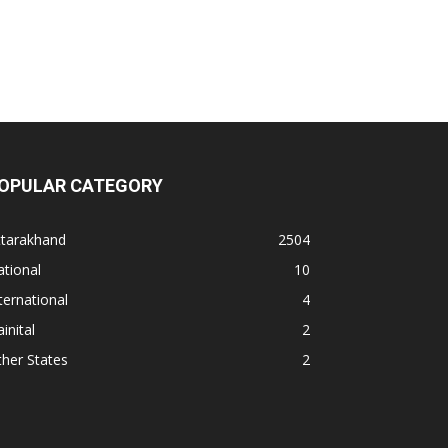
OPULAR CATEGORY
ttarakhand
2504
tional
10
ternational
4
inital
2
her States
2