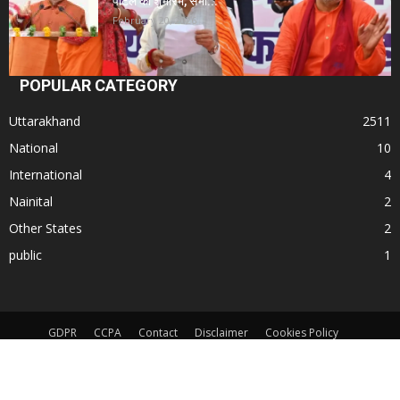
पोर्टल का शुभारंभ, सभी...
February 20, 2026
POPULAR CATEGORY
Uttarakhand
2511
National
10
International
4
Nainital
2
Other States
2
public
1
GDPR
CCPA
Contact
Disclaimer
Cookies Policy
Terms and Conditions
App Privacy Policy
© All Rights Reserved. Subject to Nainital Jurisdiction only for any dispute.