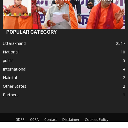
पोर्टल का शुभारंभ, सभी...
February 20, 2026
POPULAR CATEGORY
Uttarakhand
2517
National
10
public
5
International
4
Nainital
2
Other States
2
Partners
1
GDPR
CCPA
Contact
Disclaimer
Cookies Policy
Terms and Conditions
App Privacy Policy