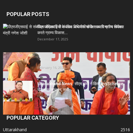
POPULAR POSTS
पीएमजीएसवाई से संबंधित अधिकारियों के साथ विभागीय समीक्षा
करते ग्राम्य विकास...
December 17, 2025
Uttarakhand News- सीएम धामी सख्त: जनता की समस्याओं
पर देरी बर्दाश्त...
February 16, 2026
Uttarakhand News: सीएम धामी ने किया myScheme
पोर्टल का शुभारंभ, सभी...
February 20, 2026
POPULAR CATEGORY
Uttarakhand
2516