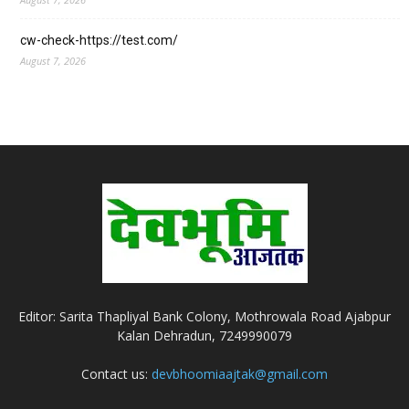
cw-check-https://test.com/
August 7, 2026
Editor: Sarita Thapliyal Bank Colony, Mothrowala Road Ajabpur
Kalan Dehradun, 7249990079
Contact us:
devbhoomiaajtak@gmail.com