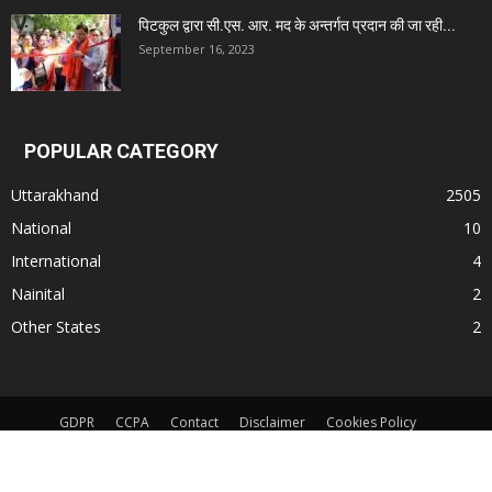
पिटकुल द्वारा सी.एस. आर. मद के अन्तर्गत प्रदान की जा रही...
September 16, 2023
POPULAR CATEGORY
Uttarakhand
2505
National
10
International
4
Nainital
2
Other States
2
GDPR
CCPA
Contact
Disclaimer
Cookies Policy
Terms and Conditions
App Privacy Policy
© All Rights Reserved. Subject to Nainital Jurisdiction only for any dispute.