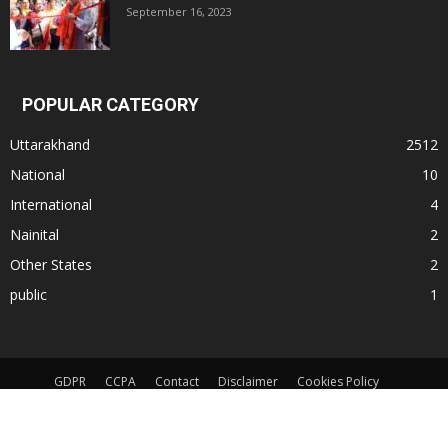
September 16, 2023
POPULAR CATEGORY
Uttarakhand
2512
National
10
International
4
Nainital
2
Other States
2
public
1
GDPR
CCPA
Contact
Disclaimer
Cookies Policy
Terms and Conditions
App Privacy Policy
© All Rights Reserved. Subject to Nainital Jurisdiction only for any dispute.