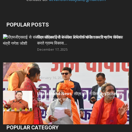
POPULAR POSTS
पीएमजीएसवाई से संबंधित अधिकारियों के साथ विभागीय समीक्षा
करते ग्राम्य विकास...
December 17, 2025
Uttarakhand News- सीएम धामी सख्त: जनता की समस्याओं
पर देरी बर्दाश्त...
February 16, 2026
Uttarakhand News: सीएम धामी ने किया myScheme
पोर्टल का शुभारंभ, सभी...
February 20, 2026
POPULAR CATEGORY