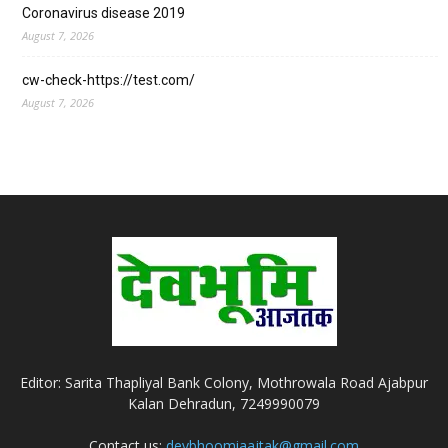
Coronavirus disease 2019
August 7, 2026
cw-check-https://test.com/
August 7, 2026
Editor: Sarita Thapliyal Bank Colony, Mothrowala Road Ajabpur
Kalan Dehradun, 7249990079
Contact us:
devbhoomiaajtak@gmail.com