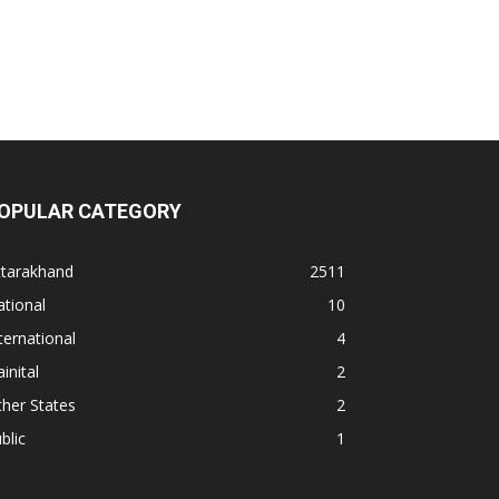
OPULAR CATEGORY
ttarakhand
2511
tional
10
ternational
4
inital
2
her States
2
blic
1