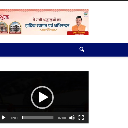
deo
ayer
00:00
02:00