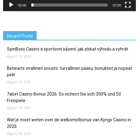
00:00
02:00
Recent Posts
SpinBoss Casino a sportovní sázení: jak získat výhodu a vyhrát
August 10, 2026
Betwarts virallinen sivusto: turvallinen pääsy, bonukset ja nopeat
pelit
August 10, 2026
7abet Casino Bonus 2026: So sichern Sie sich 300% und 50
Freispiele
August 10, 2026
Wat je moet weten over de welkomstbonus van Kyngs Casino in
2026
August 10, 2026