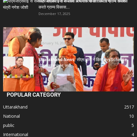
पीएमजीएसवाई से संबंधित अधिकारियों के साथ विभागीय समीक्षा
करते ग्राम्य विकास...
December 17, 2025
Uttarakhand News- सीएम धामी सख्त: जनता की समस्याओं
पर देरी बर्दाश्त...
February 16, 2026
Uttarakhand News: सीएम धामी ने किया myScheme
पोर्टल का शुभारंभ, सभी...
February 20, 2026
POPULAR CATEGORY
Uttarakhand
2517
National
10
public
5
International
4