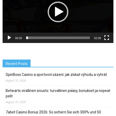
00:00
02:00
Recent Posts
SpinBoss Casino a sportovní sázení: jak získat výhodu a vyhrát
August 10, 2026
Betwarts virallinen sivusto: turvallinen pääsy, bonukset ja nopeat
pelit
August 10, 2026
7abet Casino Bonus 2026: So sichern Sie sich 300% und 50