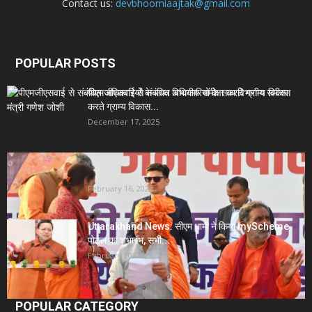
Contact us:
devbhoomiaajtak@gmail.com
POPULAR POSTS
पीएमजीएसवाई से संबंधित अधिकारियों के साथ विभागीय समीक्षा
करते ग्राम्य विकास...
December 17, 2025
Uttarakhand News- सीएम धामी सख्त: जनता की समस्याओं
पर देरी बर्दाश्त...
February 16, 2026
Uttarakhand News: सीएम धामी ने किया myScheme
पोर्टल का शुभारंभ, सभी...
February 20, 2026
POPULAR CATEGORY