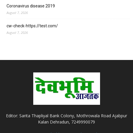
Coronavirus disease 2019
August 7, 2026
cw-check-https://test.com/
August 7, 2026
Editor: Sarita Thapliyal Bank Colony, Mothrowala Road Ajabpur
Kalan Dehradun, 7249990079