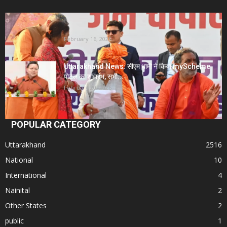
Uttarakhand News- सीएम धामी सख्त: जनता की समस्याओं
पर देरी बर्दाश्त...
February 16, 2026
Uttarakhand News: सीएम धामी ने किया myScheme
पोर्टल का शुभारंभ, सभी...
February 20, 2026
POPULAR CATEGORY
Uttarakhand
2516
National
10
International
4
Nainital
2
Other States
2
public
1