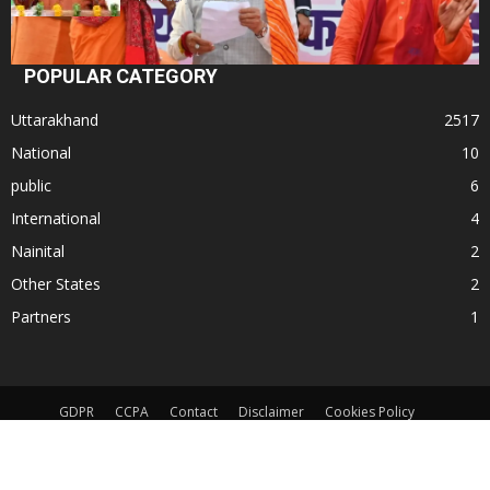
POPULAR CATEGORY
Uttarakhand
2517
National
10
public
6
International
4
Nainital
2
Other States
2
Partners
1
GDPR
CCPA
Contact
Disclaimer
Cookies Policy
Terms and Conditions
App Privacy Policy
© All Rights Reserved. Subject to Nainital Jurisdiction only for any dispute.