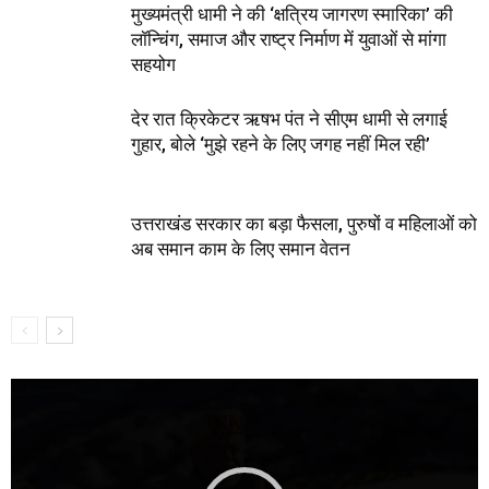
मुख्यमंत्री धामी ने की ‘क्षत्रिय जागरण स्मारिका’ की
लॉन्चिंग, समाज और राष्ट्र निर्माण में युवाओं से मांगा
सहयोग
देर रात क्रिकेटर ऋषभ पंत ने सीएम धामी से लगाई
गुहार, बोले ‘मुझे रहने के लिए जगह नहीं मिल रही’
उत्तराखंड सरकार का बड़ा फैसला, पुरुषों व महिलाओं को
अब समान काम के लिए समान वेतन
Video
Player