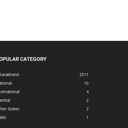
OPULAR CATEGORY
ttarakhand
2511
tional
10
ternational
4
inital
2
her States
2
blic
1