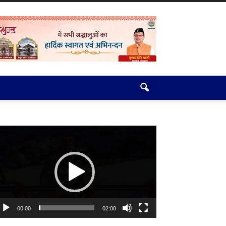
deo
ayer
00:00
02:00