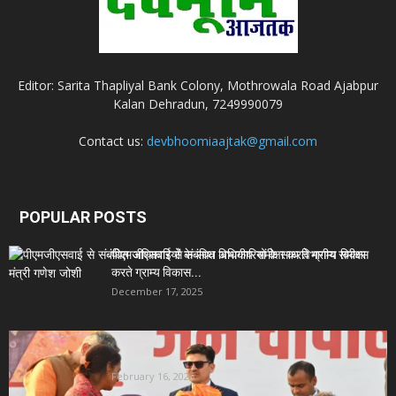
Editor: Sarita Thapliyal Bank Colony, Mothrowala Road Ajabpur
Kalan Dehradun, 7249990079
Contact us:
devbhoomiaajtak@gmail.com
POPULAR POSTS
पीएमजीएसवाई से संबंधित अधिकारियों के साथ विभागीय समीक्षा
करते ग्राम्य विकास...
December 17, 2025
Uttarakhand News- सीएम धामी सख्त: जनता की समस्याओं
पर देरी बर्दाश्त...
February 16, 2026