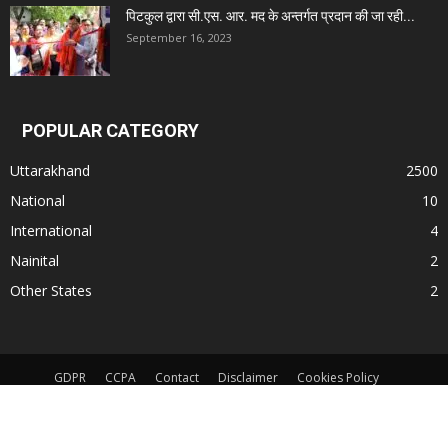
पिटकुल द्वारा सी.एस. आर. मद के अन्तर्गत प्रदान की जा रही...
September 16, 2023
POPULAR CATEGORY
Uttarakhand
2500
National
10
International
4
Nainital
2
Other States
2
GDPR
CCPA
Contact
Disclaimer
Cookies Policy
Terms and Conditions
App Privacy Policy
© All Rights Reserved. Subject to Nainital Jurisdiction only for any dispute.