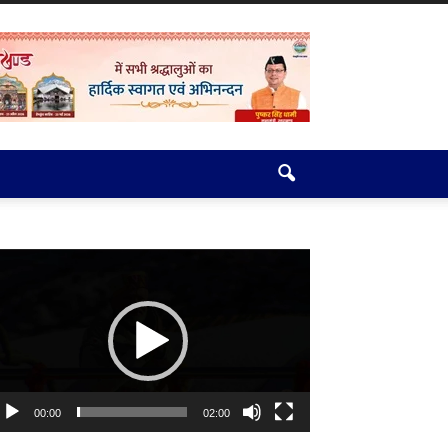
deo
ayer
00:00
02:00