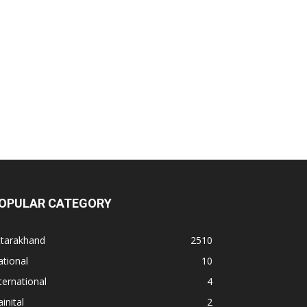
OPULAR CATEGORY
ttarakhand
2510
tional
10
ternational
4
inital
2