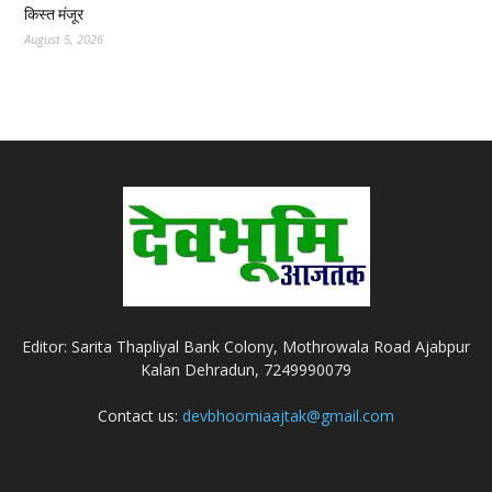
किस्त मंजूर
August 5, 2026
Editor: Sarita Thapliyal Bank Colony, Mothrowala Road Ajabpur
Kalan Dehradun, 7249990079
Contact us:
devbhoomiaajtak@gmail.com