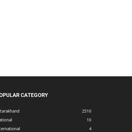
OPULAR CATEGORY
ttarakhand
2510
tional
10
ternational
4