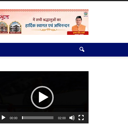
deo
ayer
00:00
02:00