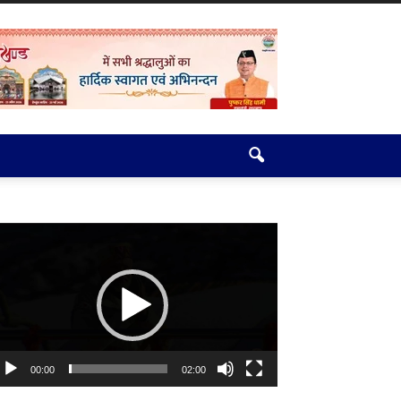
deo
ayer
00:00
02:00