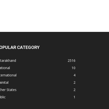
OPULAR CATEGORY
ttarakhand
2516
tional
10
ternational
4
inital
2
her States
2
blic
1