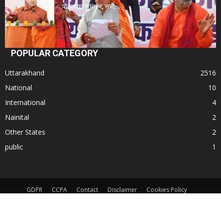
पोर्टल का शुभारंभ, सभी...
February 20, 2026
POPULAR CATEGORY
Uttarakhand
2516
National
10
International
4
Nainital
2
Other States
2
public
1
GDPR
CCPA
Contact
Disclaimer
Cookies Policy
Terms and Conditions
App Privacy Policy
© All Rights Reserved. Subject to Nainital Jurisdiction only for any dispute.