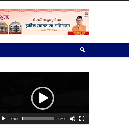
deo
ayer
00:00
02:00