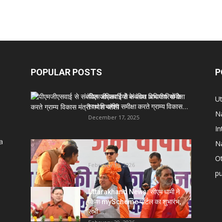
POPULAR POSTS
P
पीएमजीएसवाई से संबंधित अधिकारियों के
U
साथ विभागीय समीक्षा करते ग्राम्य विकास...
Na
December 17, 2025
In
a
Na
Uttarakhand News- सीएम धामी सख्त:
जनता की समस्याओं पर देरी बर्दाश्त...
Ot
February 16, 2026
pu
Uttarakhand News: सीएम धामी ने
किया myScheme पोर्टल का शुभारंभ,
सभी...