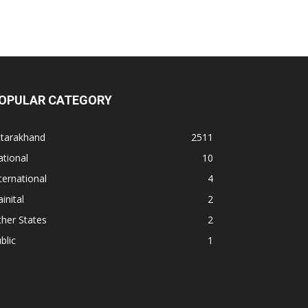
OPULAR CATEGORY
ttarakhand
2511
tional
10
ternational
4
inital
2
her States
2
blic
1