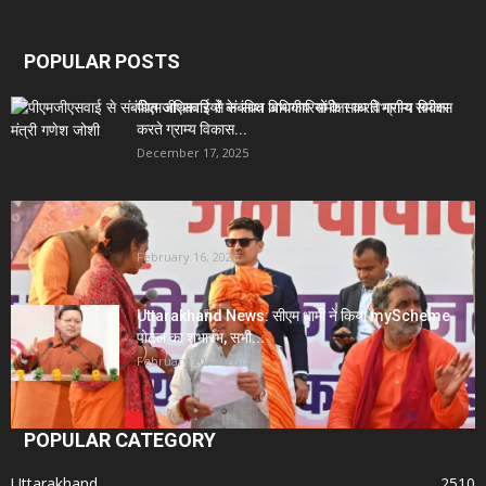
POPULAR POSTS
पीएमजीएसवाई से संबंधित अधिकारियों के साथ विभागीय समीक्षा
करते ग्राम्य विकास...
December 17, 2025
Uttarakhand News- सीएम धामी सख्त: जनता की समस्याओं
पर देरी बर्दाश्त...
February 16, 2026
Uttarakhand News: सीएम धामी ने किया myScheme
पोर्टल का शुभारंभ, सभी...
February 20, 2026
POPULAR CATEGORY
Uttarakhand
2510