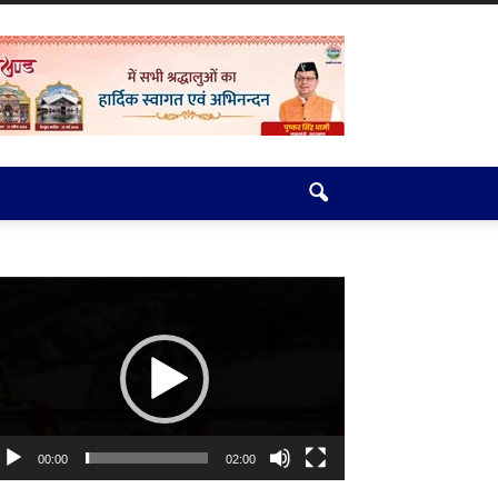
deo
ayer
00:00
02:00