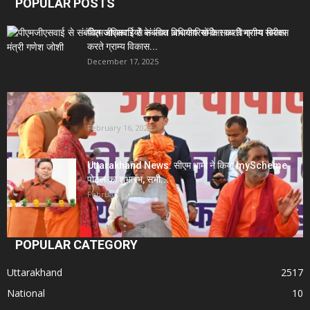
POPULAR POSTS
पीएमजीएसवाई से संबंधित अधिकारियों के साथ विभागीय समीक्षा
करते ग्राम्य विकास...
December 17, 2025
Uttarakhand News- सीएम धामी सख्त: जनता की समस्याओं
पर देरी बर्दाश्त...
February 16, 2026
Uttarakhand News: सीएम धामी ने किया myScheme
पोर्टल का शुभारंभ, सभी...
February 20, 2026
POPULAR CATEGORY
Uttarakhand
2517
National
10