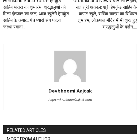
Hemkund Sahib Yatra- हेमकुंड
Uttarakhand News: बोले सो निहाल,
साहिब यात्रा का शुभारंभ: श्रद्धालुओं को
सत श्री अकाल: श्री हेमकुंड साहिब के
मिला इंतजार का फल, आज खुलेंगे हेमकुंड
कपाट खुले, वार्षिक यात्रा का विधिवत
साहिब के कपाट, पंच प्यारों संग पहला
शुभारंभ, लोकपाल मंदिर में भी शुरू हुए
जत्था रवाना…
श्रद्धालुओं के दर्शन….
Devbhoomi Aajtak
https://devbhoomiaajtak.com
RELATED ARTICLES
MORE FROM AUTHOR