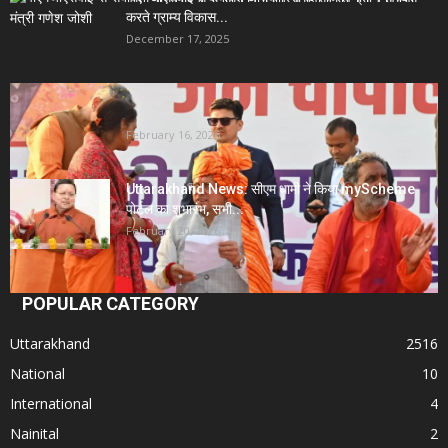
करते ग्राम्य विकास...
December 17, 2025
Uttarakhand News- सीएम धामी सख्त: जनता की समस्याओं
पर देरी बर्दाश्त...
February 16, 2026
Uttarakhand News: सीएम धामी ने किया myScheme
पोर्टल का शुभारंभ, सभी...
February 20, 2026
POPULAR CATEGORY
Uttarakhand
2516
National
10
International
4
Nainital
2