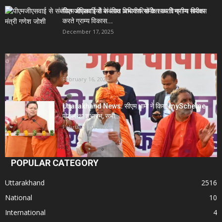
पीएमजीएसवाई से संबंधित अधिकारियों के साथ विभागीय समीक्षा
करते ग्राम्य विकास...
December 17, 2025
Uttarakhand News- सीएम धामी सख्त: जनता की समस्याओं
पर देरी बर्दाश्त...
February 16, 2026
Uttarakhand News: सीएम धामी ने किया myScheme
पोर्टल का शुभारंभ, सभी...
February 20, 2026
POPULAR CATEGORY
Uttarakhand
2516
National
10
International
4