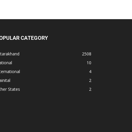
OPULAR CATEGORY
ttarakhand
2508
tional
10
ternational
4
inital
2
her States
2