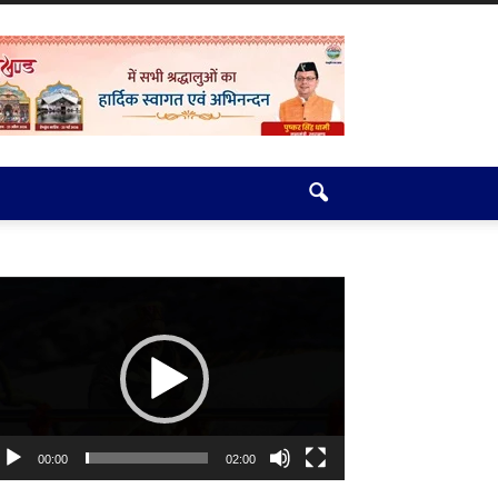
deo
ayer
00:00
02:00