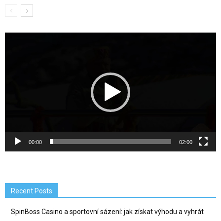
Video
Player
00:00
02:00
Recent Posts
SpinBoss Casino a sportovní sázení: jak získat výhodu a vyhrát