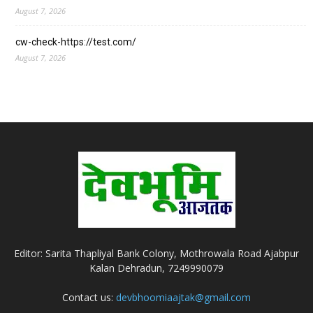
August 7, 2026
cw-check-https://test.com/
August 7, 2026
Editor: Sarita Thapliyal Bank Colony, Mothrowala Road Ajabpur
Kalan Dehradun, 7249990079
Contact us:
devbhoomiaajtak@gmail.com